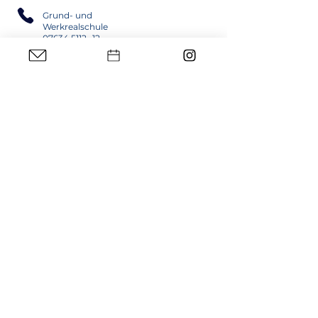
Grund- und
Werkrealschule
07634 5112 -12
Realschule
07634 5112 -22
Campus
Heitersheim
Münstertal
Abt-Columban-Weg 4
Johanniterstr. 53
79244 Münstertal
79423 Heitersheim
Schnelllinks
WebUntis
WebMail
schule@bw
Schülerbeförderung
Schulkalender