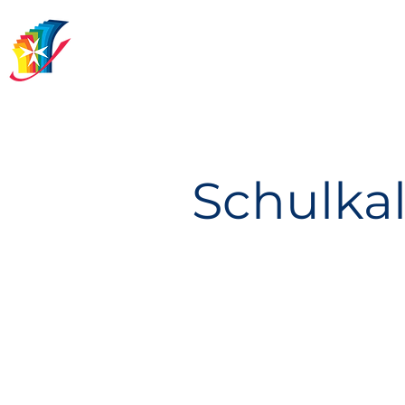
Johanniterschule
Heitersheim
Schulka