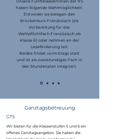
Unsere FünftklässlerInnen der RS
haben folgende Wahlmöglichkeit:
Entweder sie belegen den
Brückenkurs Französisch (als
Vorbereitung für das
Wahlpflichtfach Französisch ab
Klasse 6) oder nehmen an der
Leseförderung teil.
Beides findet vormittags statt
und ist als zweistündiges Fach in
den Stundenplan integriert.
Ganztagsbetreuung
GTS
Wir bieten für die Klassenstufen 5 und 6 ein
offenes Ganztagsangebot. Sie haben die