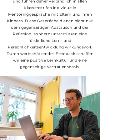
und führen daher verbindlich in allen
können.

Klassenstufen individuelle
Bei Fragen oder Unklarheiten können sie sich 
Mentoringgespräche mit Eltern und ihren
an eine anwesende Fachlehrpersonen 
Kindern. Diese Gespräche dienen nicht nur
Deutsch/ Mathematik/ Englisch wenden.
dem gegenseitigen Austausch und der
Reflexion, sondern unterstützen eine
förderliche Lern- und
Persönlichkeitsentwicklung wirkungsvoll.
Durch wertschätzendes Feedback schaffen
wir eine positive Lernkultur und eine
gegenseitige Vertrauensbasis.