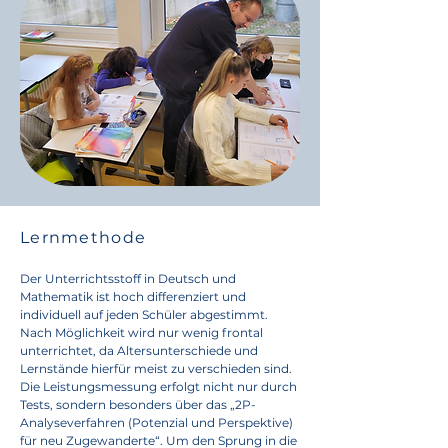
Je nach Unterrichtssituation hospitieren die 
Schüler stundenweise auch in Regelklassen 
der Werkrealschule und Realschule. 

Unser Schulverbund verfügt über eine sehr 
ausgearbeitete und umfangreiche Moodle-
Plattform. Auch die IVK trainiert den Umgang 
mit Moodle, es gibt für die Fächer Deutsch, 
Mathematik und Englisch digitale 
Klassenräume mit entsprechenden Aufgaben, 
die von zuhause aus im Homeoffice bearbeitet 
werden (per PC/Tablet oder auch 
Smartphone). Speziell für ukrainische Schüler 
online bereitgestellte Lern- und 
Lernmethode
Sprachtrainingsangebote ergänzen und 
vertiefen die Deutschlehrwerke.
Der Unterrichtsstoff in Deutsch und 
Mathematik ist hoch differenziert und 
individuell auf jeden Schüler abgestimmt.

Nach Möglichkeit wird nur wenig frontal 
unterrichtet, da Altersunterschiede und 
Lernstände hierfür meist zu verschieden sind. 
Die Leistungsmessung erfolgt nicht nur durch 
Tests, sondern besonders über das „2P-
Analyseverfahren (Potenzial und Perspektive) 
für neu Zugewanderte“. Um den Sprung in die 