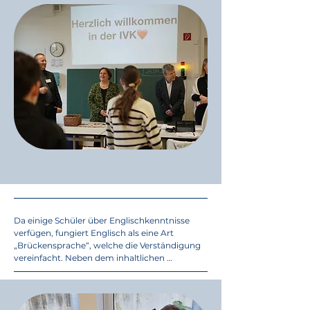
Auch Kinder aus Rumänien, Bosnien, 
Moldawien, Kroatien, Nigeria, Mongolei, Türkei 
und Afghanistan waren in den vergangenen 
Jahren bereits in der IVK.

Einige Schüler kamen schon zu Beginn des 
Schuljahres in die Klasse, andere kommen erst 
im Laufe des Jahres neu dazu. Der Lernstand 
der Schüler variiert dabei sehr stark. Während 
manche schon einige Worte Deutsch 
beherrschen, fangen andere von Grund auf an, 
die deutsche Sprache zu erlernen.

Die Lehrwerke sind hierzu in unterschiedliche 
Niveaustufen unterteilt. Es werden 
Unterrichtsmaterialien von A0 
(Alphabetisierung mit Grundschulbüchern) 
über die Niveaustufen A1, A2, B1 bis B2 
verwendet.
Da einige Schüler über Englischkenntnisse 
verfügen, fungiert Englisch als eine Art 
„Brückensprache“, welche die Verständigung 
vereinfacht. Neben dem inhaltlichen 
Schwerpunkt Deutsch mit 12 Stunden pro 
Woche werden auch Politische Grundbildung 
(Demokratiebildung) und die Zusatzbereiche 
Englisch und Mathematik unterrichtet.
