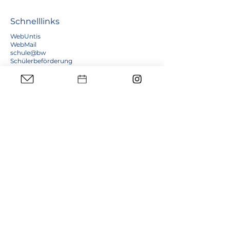
Schnelllinks
WebUntis
WebMail
schule@bw
Schülerbeförderung
Schulkalender
Senden Sie uns eine Nachricht