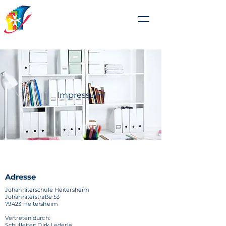
Johanniterschule
Heitersheim
Impressum
Adresse
Johanniterschule Heitersheim
Johanniterstraße 53
79423 Heitersheim
Vertreten durch:
Schulleiter: Dirk Lederle