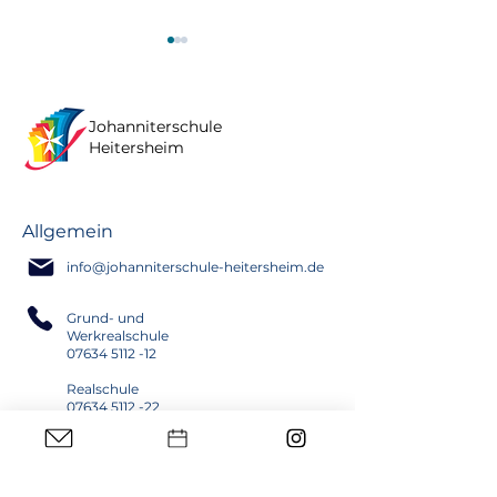
Johanniterschule
Heitersheim
Max macht's möglich -
Die Firma BTT
Allgemein
Sommerfest auf dem
BauTrocknung
Schulcampus
sorgt für „fris
info@johanniterschule-heitersheim.de
Wind“ in unse
Klassenzimme
Grund- und
Werkrealschule
07634 5112 -12
Realschule
07634 5112 -22
Campus