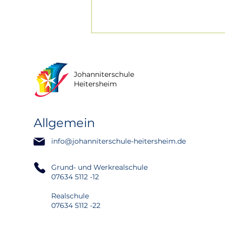
Johanniterschule
Heitersheim
Allgemein
Feierliche
info@johanniterschule-heitersheim.de
Verabschiedung des
Abschlussjahrgangs 2026
an der Johanniterschule
Grund- und Werkrealschule
Heitersheim
07634 5112 -12
Realschule
07634 5112 -22