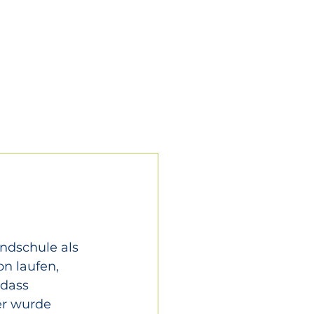
Schnelllinks ┐
kretariat
Lernen
Schulleben
Aktuelles
n laufen, 
odass 
er wurde 