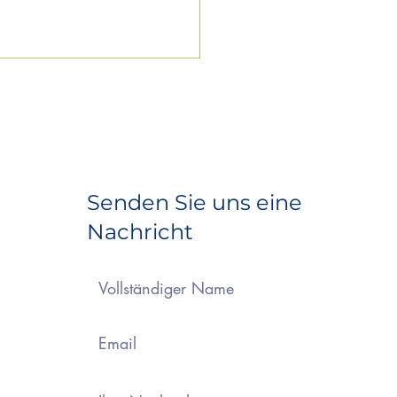
Senden Sie uns eine
Nachricht
Firma BTT
TrocknungsTechnik
t für „frischen Wind“
nseren
ssenzimmern