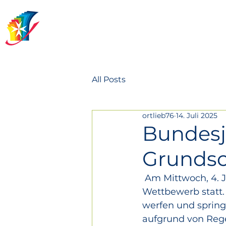
Johanniterschule
Heitersheim
All Posts
ortlieb76
14. Juli 2025
Bundesj
Grundsc
 Am Mittwoch, 4. Juni 2025, fanden die Bundesjugendspiele der Grundschule als 
Wettbewerb statt. 
werfen und springe
aufgrund von Rege