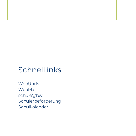
Schnelllinks
Max macht's möglich -
Die 
WebUntis
Sommerfest auf dem
Bau
WebMail
Schulcampus
sorg
schule@bw
in u
Schülerbeförderung
Kla
Schulkalender