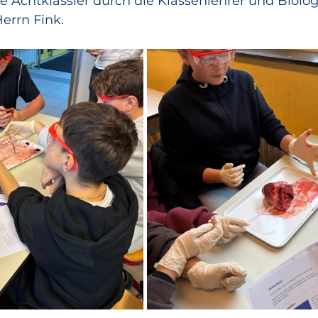
 Achtklässler durch die Klassenlehrer und Biolog
errn Fink.