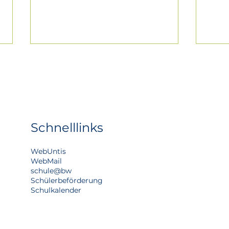
Schnelllinks
Max macht's möglich -
Die 
WebUntis
Sommerfest auf dem
Bau
WebMail
Schulcampus
sorg
schule@bw
in u
Schülerbeförderung
Kla
Schulkalender