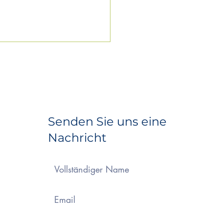
Senden Sie uns eine
Nachricht
Firma BTT
TrocknungsTechnik
t für „frischen Wind“
nseren
ssenzimmern