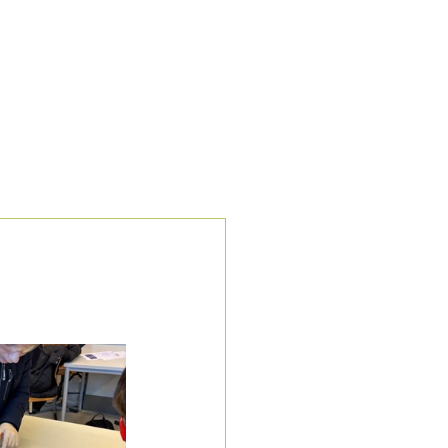
Schnelllinks ┐
kretariat
Lernen
Schulleben
Aktuelles