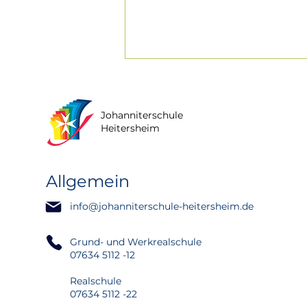
Johanniterschule
Heitersheim
Allgemein
Feierliche
info@johanniterschule-heitersheim.de
Verabschiedung des
Abschlussjahrgangs 2026
an der Johanniterschule
Grund- und Werkrealschule
Heitersheim
07634 5112 -12
Realschule
07634 5112 -22