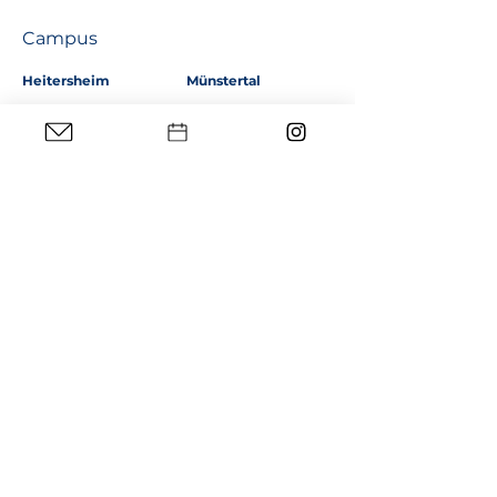
Campus
Heitersheim
Münstertal
Abt-Columban-Weg 4
Johanniterstr. 53
79244 Münstertal
79423 Heitersheim
Schnelllinks
WebUntis
WebMail
schule@bw
Schülerbeförderung
Schulkalender
Senden Sie uns eine Nachricht