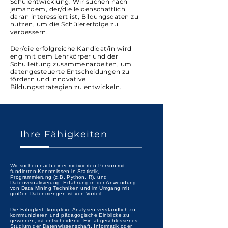
Schulentwicklung. Wir suchen nach
jemandem, der/die leidenschaftlich
daran interessiert ist, Bildungsdaten zu
nutzen, um die Schülererfolge zu
verbessern.
Der/die erfolgreiche Kandidat/in wird
eng mit dem Lehrkörper und der
Schulleitung zusammenarbeiten, um
datengesteuerte Entscheidungen zu
fördern und innovative
Bildungsstrategien zu entwickeln.
Ihre Fähigkeiten
Wir suchen nach einer motivierten Person mit
fundierten Kenntnissen in Statistik,
Programmierung (z.B. Python, R), und
Datenvisualisierung. Erfahrung in der Anwendung
von Data Mining Techniken und im Umgang mit
großen Datenmengen ist von Vorteil.
Die Fähigkeit, komplexe Analysen verständlich zu
kommunizieren und pädagogische Einblicke zu
gewinnen, ist entscheidend. Ein abgeschlossenes
Studium der Datenwissenschaft, Informatik oder