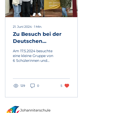
21. Juni 2024
∙
1
Min.
Zu Besuch bei der
Deutschen
Vermögensberatung
Am 17.5.2024 besuchte
eine kleine Gruppe von
6 Schülerinnen und
Schülern gemeinsam
mit Frau Ott die
Deutsche
Vermögensberatung
Tim...
129
0
5
Johanniterschule