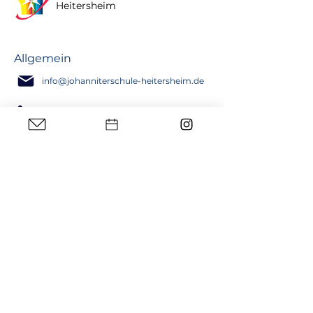
Heitersheim
Allgemein
info@johanniterschule-heitersheim.de
Grund- und
Werkrealschule
07634 5112 -12
Realschule
07634 5112 -22
Campus
Heitersheim
Münstertal
Abt-Columban-Weg 4
Johanniterstr. 53
79244 Münstertal
79423 Heitersheim
Schnelllinks