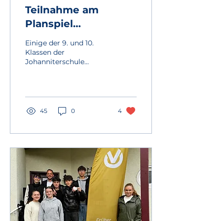
Teilnahme am
Planspiel
Meisterpower
Einige der 9. und 10.
Klassen der
Johanniterschule
Heitersheim haben
erfolgreich am Online-
Wettbewerb des
Planspiels Meisterpower
der IHK...
45
0
4