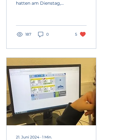
hatten am Dienstag,
11.06.2024, die
Gelegenheit, einen Blick
hinter die Kulissen des...
187
0
5
21. Juni 2024
∙
1
Min.